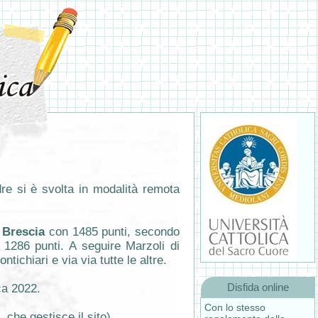
e si è svolta in modalità remota
 Brescia
con 1485 punti, secondo
1286 punti. A seguire Marzoli di
ichiari e via via tutte le altre.
Disfida online
ca 2022.
Con lo stesso
che gestisce il sito).