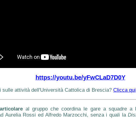
https://youtu.be/yFwCLaD7D0Y
 sulle attività dell'Università Cattolica di Brescia?
Clicca qui
rticolare
al gruppo che coordina le gare a squadre a liv
d Aurelia Rossi ed Alfredo Marzocchi, senza i quali la
Dis