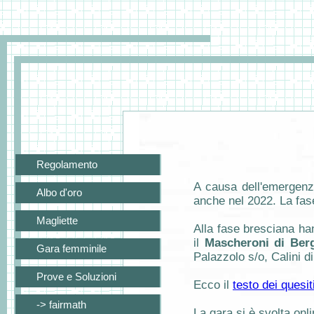
Regolamento
A causa dell'emergenz
Albo d'oro
anche nel 2022. La fas
Magliette
Alla fase bresciana ha
il
Mascheroni di Be
Gara femminile
Palazzolo s/o, Calini di
Prove e Soluzioni
Ecco il
testo dei quesit
-> fairmath
La gara si è svolta onl