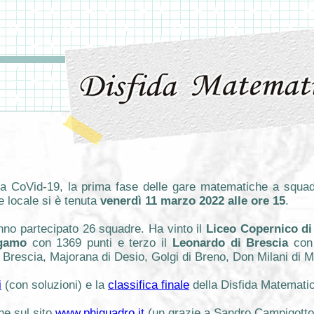
a CoVid-19, la prima fase delle gare matematiche a squadr
e locale si è tenuta
venerdì 11 marzo 2022 alle ore 15
.
nno partecipato 26 squadre. Ha vinto il
Liceo Copernico di
rgamo
con 1369 punti e terzo il
Leonardo di Brescia
con 
 Brescia, Majorana di Desio, Golgi di Breno, Don Milani di Mont
i
(con soluzioni) e la
classifica finale
della Disfida Matemati
ine sul sito
www.phiquadro.it
(un grazie a Sandro Campigotto, 