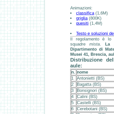
Animazioni:
classifica
(1,6M)
griglia
(800K)
quesiti
(1,4M)
Testo e soluzioni de
Il regolamento è lo
squadre
mista
.
La 
Dipartimento di Mate
Musei 41, Brescia, aul
Distribuzione de
aule:
n.
nome
1
Antonietti (BS)
2
Bagatta (BS)
3
Bonsignori (BS)
4
Calini (BS)
5
Castelli (BS)
6
Cerebotani (BS)