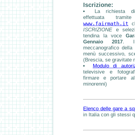
Iscrizione:
La richiesta d
effettuata tram
www.fairmath.it
cl
ISCRIZIONE
e selez
tendina la voce
Gar
Gennaio 2017
. I
meccanografico della 
menù successivo, sceg
(Brescia, se gravitate 
Modulo di autori
televisive e fotogra
firmare e portare a
minorenni)
Elenco delle gare a s
in Italia con gli stessi q