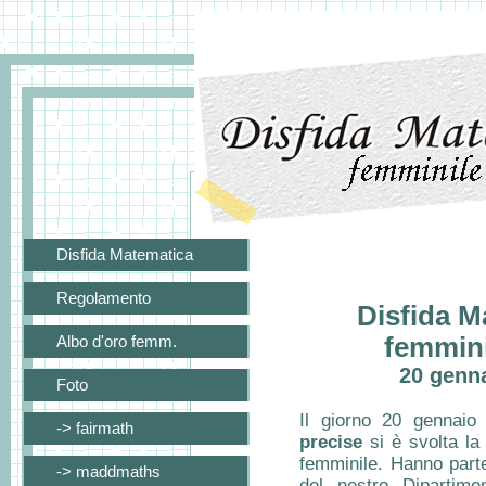
Disfida Matematica
Regolamento
Disfida M
Albo d'oro femm.
femmini
20 genn
Foto
Il giorno 20 gennai
-> fairmath
precise
si è svolta la
femminile. Hanno parte
-> maddmaths
del nostro Dipartim